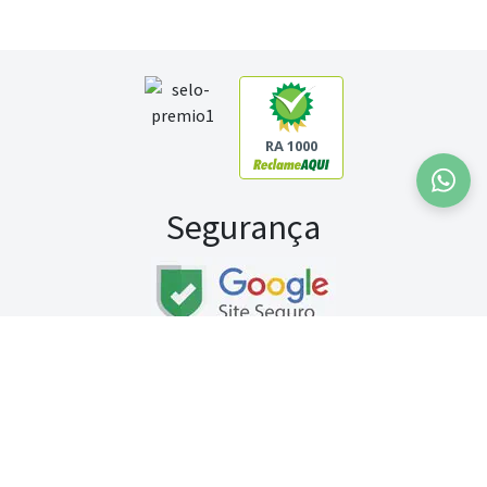
RA 1000
Segurança
Fale conosco:
WhatsApp
Seg a sex (exceto feriados) / das 8h às 20h
Sábado (9h às 13h)