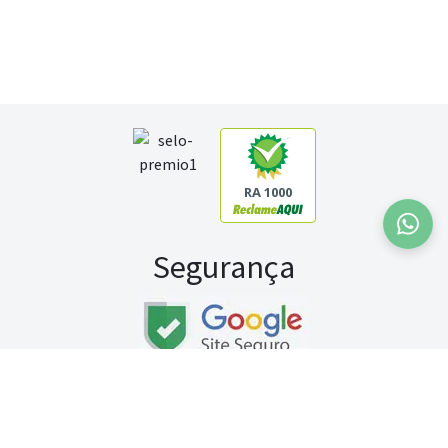
RA 1000
Segurança
Fale conosco:
WhatsApp
Seg a sex (exceto feriados) / das 8h às 20h
Sábado (9h às 13h)