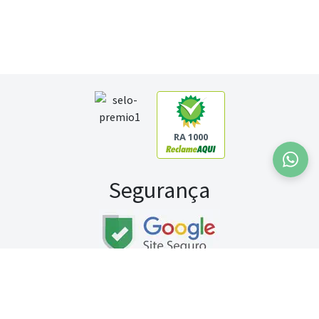
RA 1000
Segurança
Fale conosco:
WhatsApp
Seg a sex (exceto feriados) / das 8h às 20h
Sábado (9h às 13h)