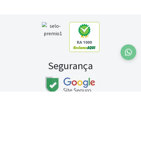
RA 1000
Segurança
Fale conosco:
WhatsApp
Seg a sex (exceto feriados) / das 8h às 20h
Sábado (9h às 13h)