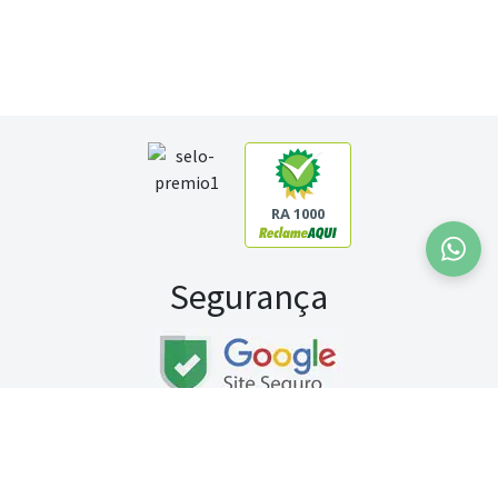
RA 1000
Segurança
Fale conosco:
WhatsApp
Seg a sex (exceto feriados) / das 8h às 20h
Sábado (9h às 13h)