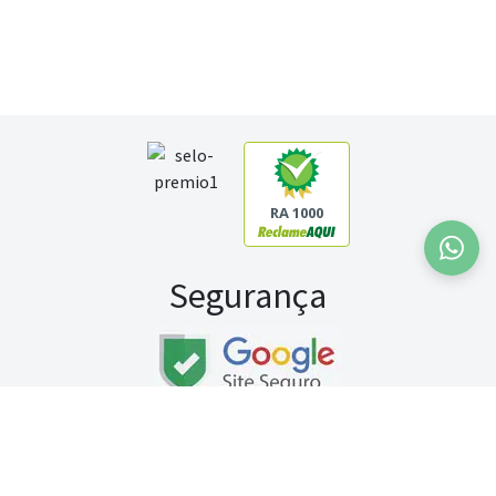
RA 1000
Segurança
Fale conosco:
WhatsApp
Seg a sex (exceto feriados) / das 8h às 20h
Sábado (9h às 13h)