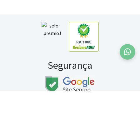
RA 1000
Segurança
Fale conosco:
WhatsApp
Seg a sex (exceto feriados) / das 8h às 20h
Sábado (9h às 13h)