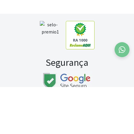
RA 1000
Segurança
Fale conosco:
WhatsApp
Seg a sex (exceto feriados) / das 8h às 20h
Sábado (9h às 13h)