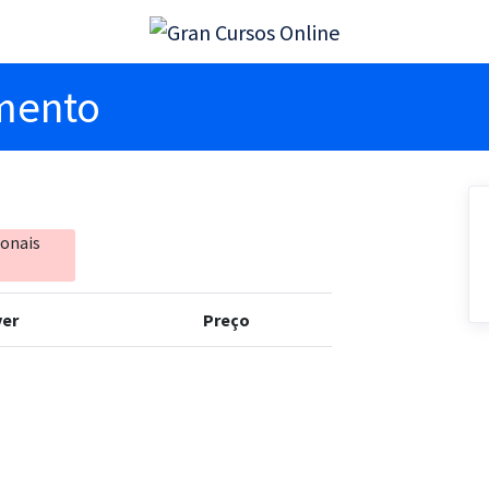
imento
ionais
er
Preço