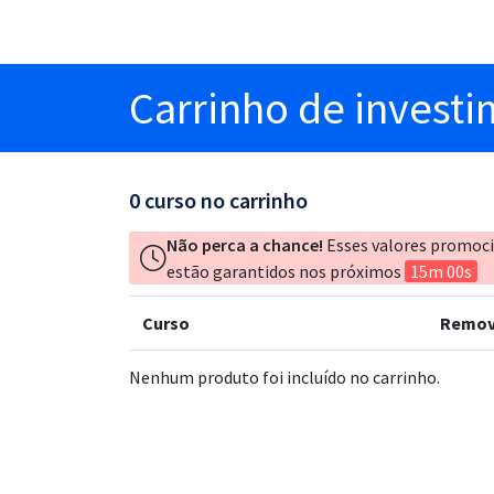
Carrinho
de invest
0
curso no carrinho
Não perca a chance!
Esses valores promoc
estão garantidos nos próximos
15m 00s
Curso
Remov
Nenhum produto foi incluído no carrinho.