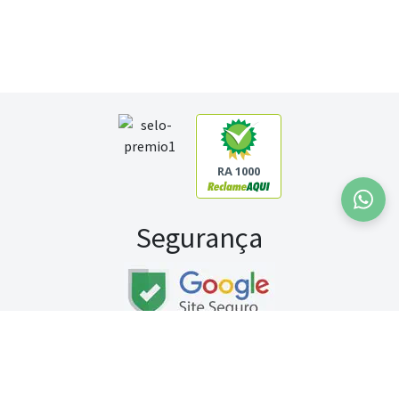
RA 1000
Segurança
Fale conosco:
WhatsApp
Seg a sex (exceto feriados) / das 8h às 20h
Sábado (9h às 13h)