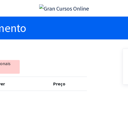
imento
ionais
er
Preço