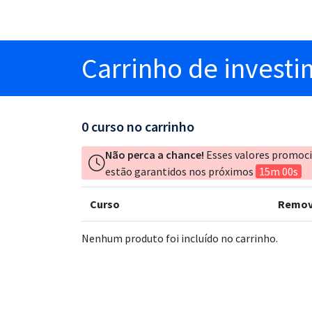
Carrinho
de invest
0
curso no carrinho
Não perca a chance!
Esses valores promoc
estão garantidos nos próximos
15m 00s
Curso
Remov
Nenhum produto foi incluído no carrinho.