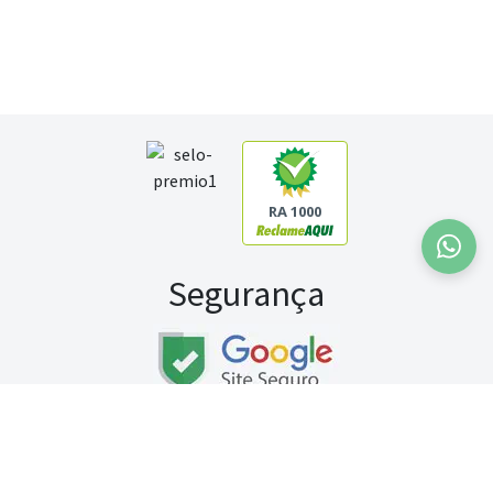
RA 1000
Segurança
Fale conosco:
WhatsApp
Seg a sex (exceto feriados) / das 8h às 20h
Sábado (9h às 13h)