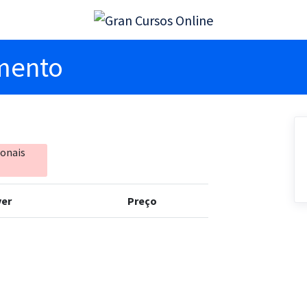
imento
ionais
er
Preço