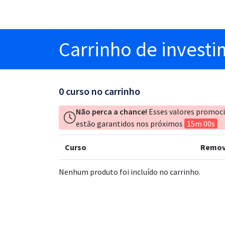
Carrinho
de invest
0
curso no carrinho
Não perca a chance!
Esses valores promoc
estão garantidos nos próximos
15m 00s
Curso
Remov
Nenhum produto foi incluído no carrinho.