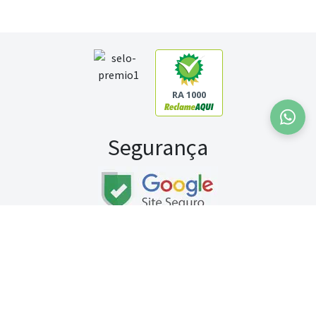
RA 1000
Segurança
Fale conosco:
WhatsApp
Seg a sex (exceto feriados) / das 8h às 20h
Sábado (9h às 13h)