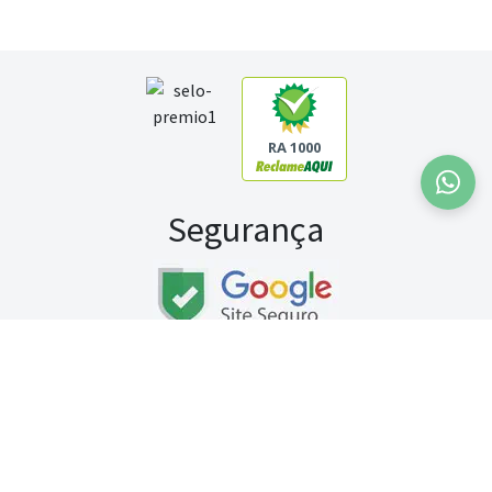
RA 1000
Segurança
Fale conosco:
WhatsApp
Seg a sex (exceto feriados) / das 8h às 20h
Sábado (9h às 13h)