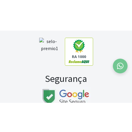
RA 1000
Segurança
Fale conosco:
WhatsApp
Seg a sex (exceto feriados) / das 8h às 20h
Sábado (9h às 13h)