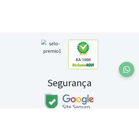
RA 1000
Segurança
Fale conosco:
WhatsApp
Seg a sex (exceto feriados) / das 8h às 20h
Sábado (9h às 13h)