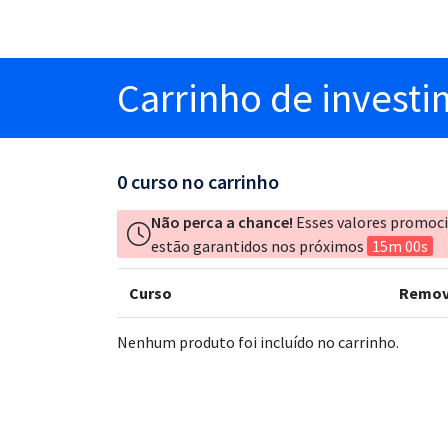
Carrinho
de invest
0
curso no carrinho
Não perca a chance!
Esses valores promoc
estão garantidos nos próximos
15m 00s
Curso
Remov
Nenhum produto foi incluído no carrinho.