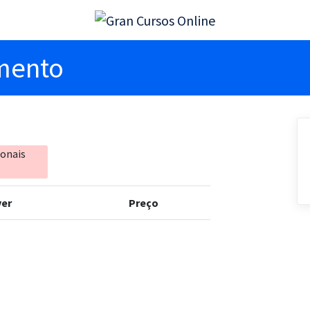
imento
ionais
er
Preço