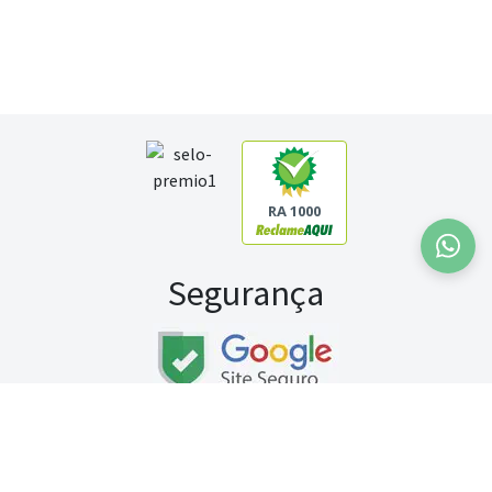
RA 1000
Segurança
Fale conosco:
WhatsApp
Seg a sex (exceto feriados) / das 8h às 20h
Sábado (9h às 13h)