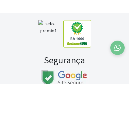
RA 1000
Segurança
Fale conosco:
WhatsApp
Seg a sex (exceto feriados) / das 8h às 20h
Sábado (9h às 13h)