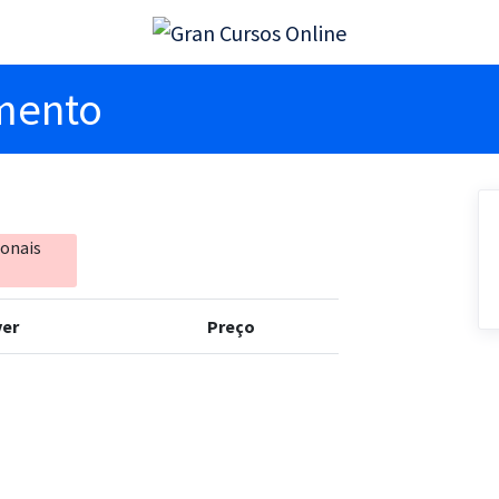
imento
ionais
er
Preço