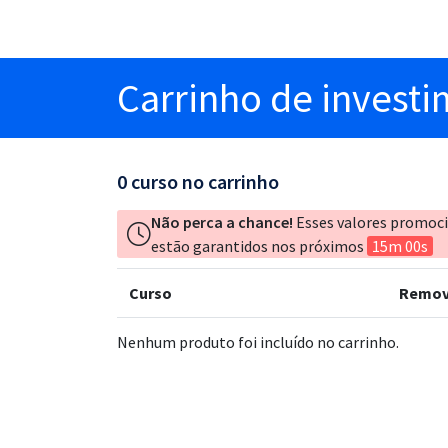
Carrinho
de invest
0
curso no carrinho
Não perca a chance!
Esses valores promoc
estão garantidos nos próximos
15m 00s
Curso
Remov
Nenhum produto foi incluído no carrinho.