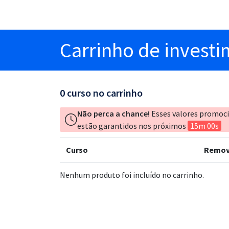
Carrinho
de invest
0
curso no carrinho
Não perca a chance!
Esses valores promoc
estão garantidos nos próximos
15m 00s
Curso
Remov
Nenhum produto foi incluído no carrinho.