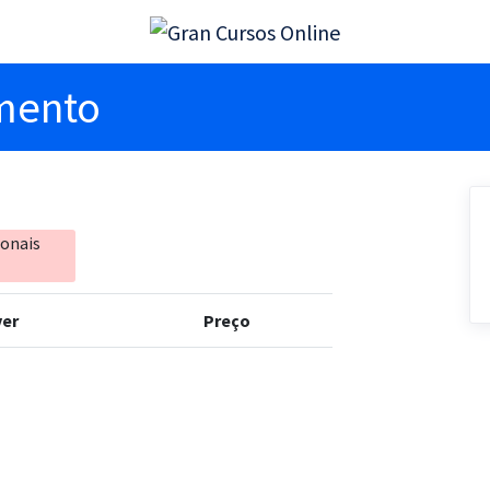
imento
ionais
er
Preço