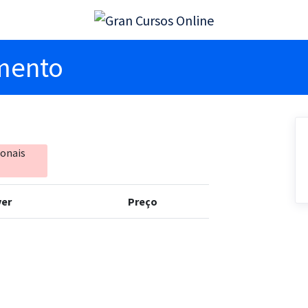
imento
ionais
er
Preço