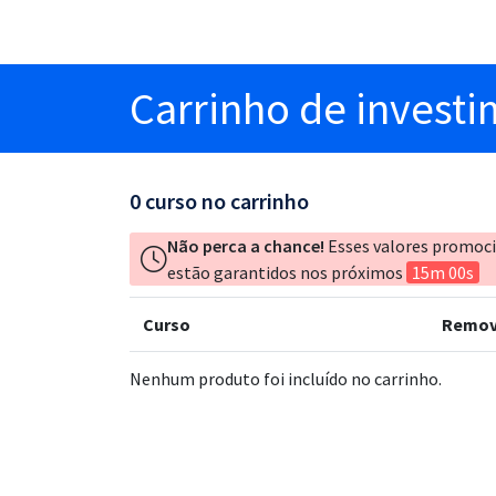
Carrinho
de invest
0
curso no carrinho
Não perca a chance!
Esses valores promoc
estão garantidos nos próximos
15m 00s
Curso
Remov
Nenhum produto foi incluído no carrinho.