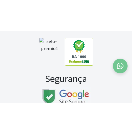
RA 1000
Segurança
Fale conosco:
WhatsApp
Seg a sex (exceto feriados) / das 8h às 20h
Sábado (9h às 13h)