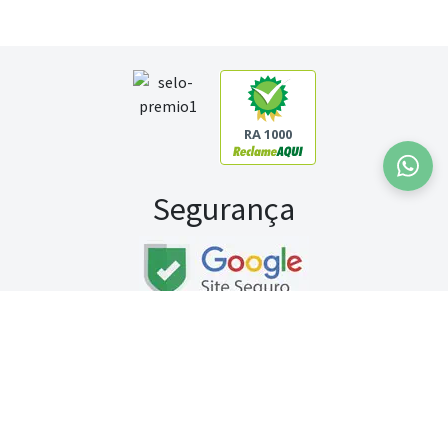
RA 1000
Segurança
Fale conosco:
WhatsApp
Seg a sex (exceto feriados) / das 8h às 20h
Sábado (9h às 13h)