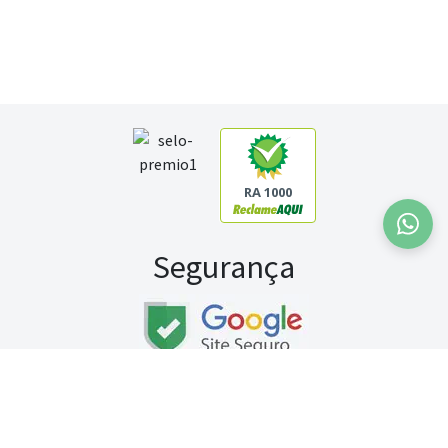
RA 1000
Segurança
Fale conosco:
WhatsApp
Seg a sex (exceto feriados) / das 8h às 20h
Sábado (9h às 13h)