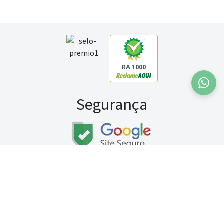
RA 1000
Segurança
Fale conosco:
WhatsApp
Seg a sex (exceto feriados) / das 8h às 20h
Sábado (9h às 13h)