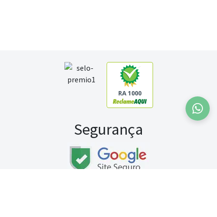
RA 1000
Segurança
Fale conosco:
WhatsApp
Seg a sex (exceto feriados) / das 8h às 20h
Sábado (9h às 13h)