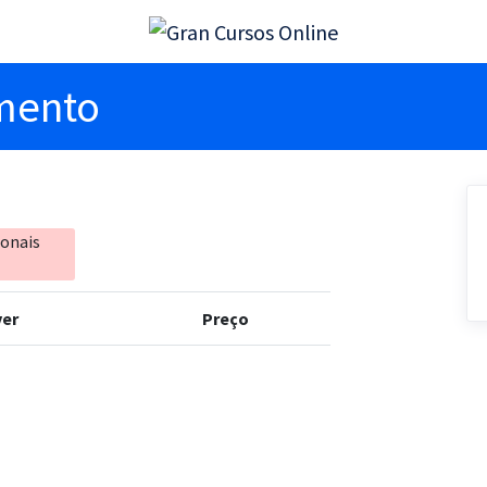
imento
ionais
er
Preço