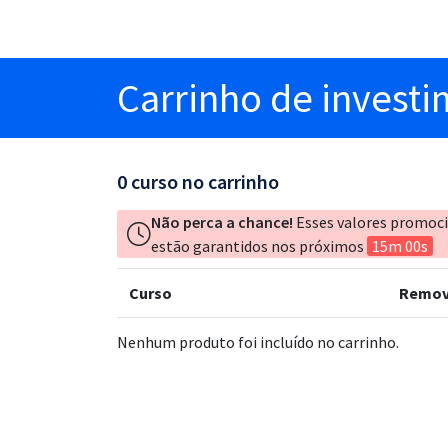
Carrinho
de invest
0
curso no carrinho
Não perca a chance!
Esses valores promoc
estão garantidos nos próximos
15m 00s
Curso
Remov
Nenhum produto foi incluído no carrinho.