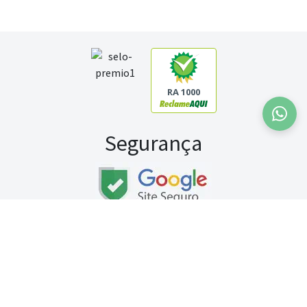
RA 1000
Segurança
Fale conosco:
WhatsApp
Seg a sex (exceto feriados) / das 8h às 20h
Sábado (9h às 13h)