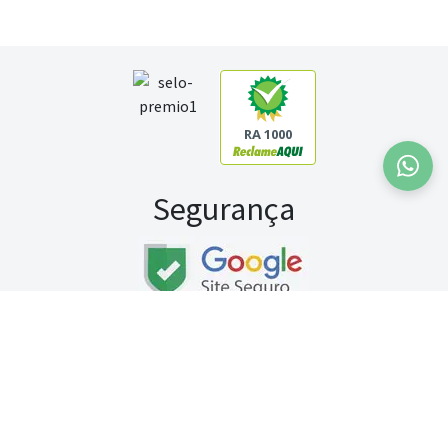
RA 1000
Segurança
Fale conosco:
WhatsApp
Seg a sex (exceto feriados) / das 8h às 20h
Sábado (9h às 13h)