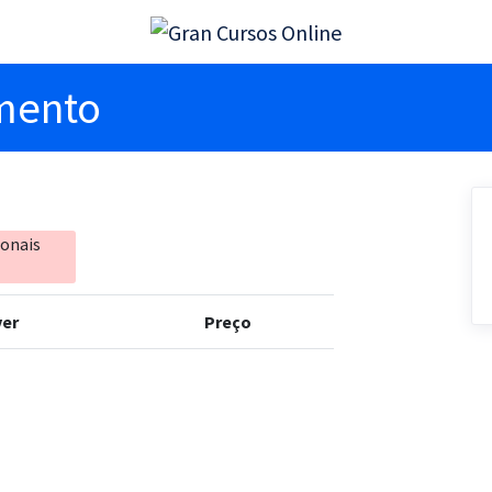
imento
ionais
er
Preço