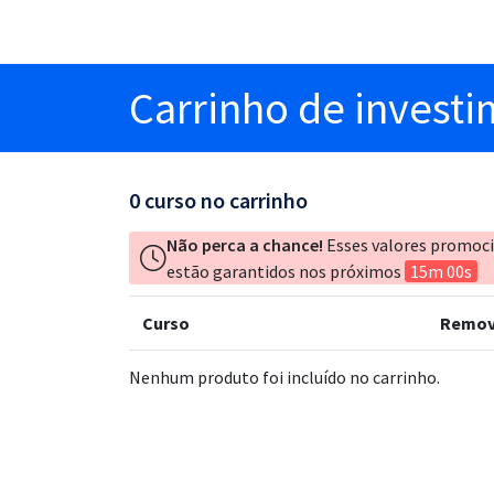
Carrinho
de invest
0
curso no carrinho
Não perca a chance!
Esses valores promoc
estão garantidos nos próximos
15m 00s
Curso
Remov
Nenhum produto foi incluído no carrinho.