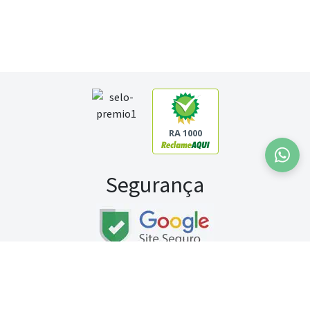
RA 1000
Segurança
Fale conosco:
WhatsApp
Seg a sex (exceto feriados) / das 8h às 20h
Sábado (9h às 13h)