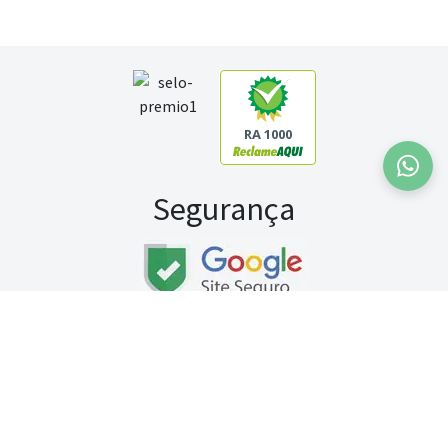
RA 1000
Segurança
Fale conosco:
WhatsApp
Seg a sex (exceto feriados) / das 8h às 20h
Sábado (9h às 13h)