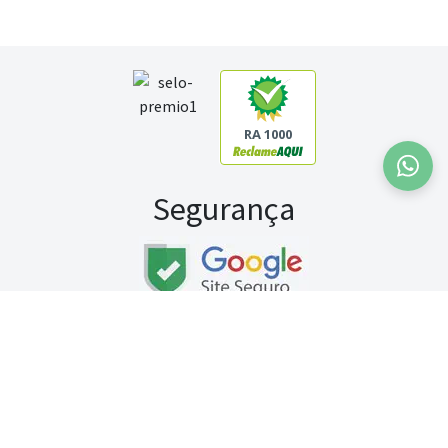
RA 1000
Segurança
Fale conosco:
WhatsApp
Seg a sex (exceto feriados) / das 8h às 20h
Sábado (9h às 13h)