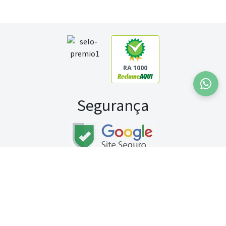
RA 1000
Segurança
Fale conosco:
WhatsApp
Seg a sex (exceto feriados) / das 8h às 20h
Sábado (9h às 13h)