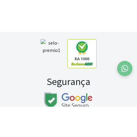
RA 1000
Segurança
Fale conosco:
WhatsApp
Seg a sex (exceto feriados) / das 8h às 20h
Sábado (9h às 13h)