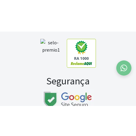
RA 1000
Segurança
Fale conosco:
WhatsApp
Seg a sex (exceto feriados) / das 8h às 20h
Sábado (9h às 13h)