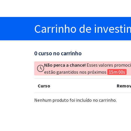
Carrinho
de invest
0
curso no carrinho
Não perca a chance!
Esses valores promoc
estão garantidos nos próximos
15m 00s
Curso
Remov
Nenhum produto foi incluído no carrinho.