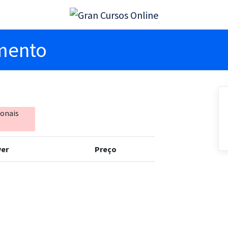
imento
ionais
er
Preço