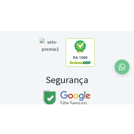
RA 1000
Segurança
Fale conosco:
WhatsApp
Seg a sex (exceto feriados) / das 8h às 20h
Sábado (9h às 13h)