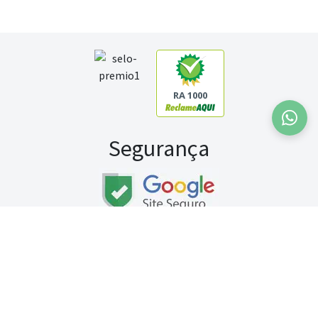
RA 1000
Segurança
Fale conosco:
WhatsApp
Seg a sex (exceto feriados) / das 8h às 20h
Sábado (9h às 13h)