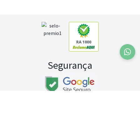
RA 1000
Segurança
Fale conosco:
WhatsApp
Seg a sex (exceto feriados) / das 8h às 20h
Sábado (9h às 13h)