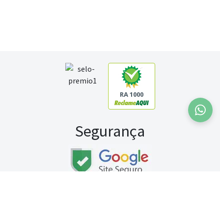
RA 1000
Segurança
Fale conosco:
WhatsApp
Seg a sex (exceto feriados) / das 8h às 20h
Sábado (9h às 13h)