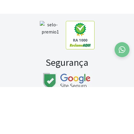
RA 1000
Segurança
Fale conosco:
WhatsApp
Seg a sex (exceto feriados) / das 8h às 20h
Sábado (9h às 13h)