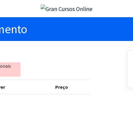
imento
ionais
er
Preço