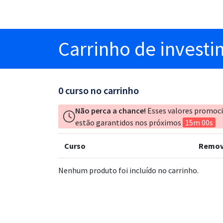
Carrinho
de invest
0
curso no carrinho
Não perca a chance!
Esses valores promoc
estão garantidos nos próximos
15m 00s
Curso
Remov
Nenhum produto foi incluído no carrinho.