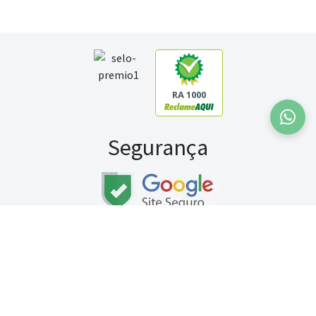
RA 1000
Segurança
Fale conosco:
WhatsApp
Seg a sex (exceto feriados) / das 8h às 20h
Sábado (9h às 13h)