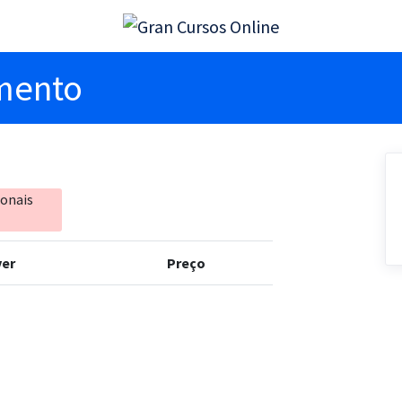
imento
ionais
er
Preço