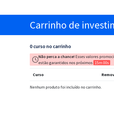
Carrinho
de invest
0
curso no carrinho
Não perca a chance!
Esses valores promoc
estão garantidos nos próximos
15m 00s
Curso
Remov
Nenhum produto foi incluído no carrinho.