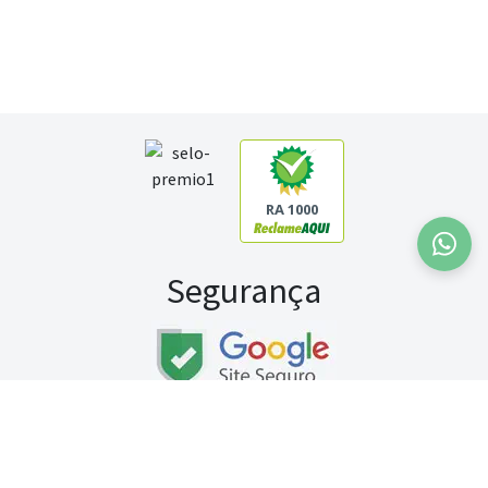
RA 1000
Segurança
Fale conosco:
WhatsApp
Seg a sex (exceto feriados) / das 8h às 20h
Sábado (9h às 13h)