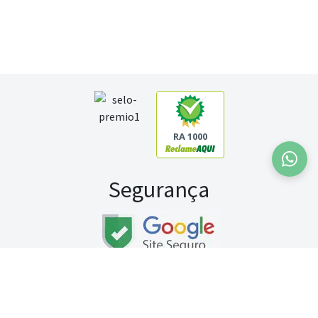
RA 1000
Segurança
Fale conosco:
WhatsApp
Seg a sex (exceto feriados) / das 8h às 20h
Sábado (9h às 13h)