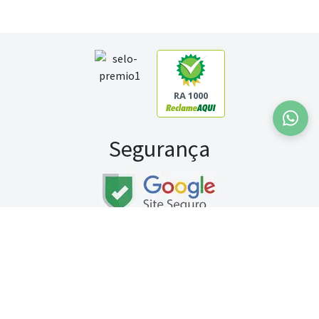
RA 1000
Segurança
Fale conosco:
WhatsApp
Seg a sex (exceto feriados) / das 8h às 20h
Sábado (9h às 13h)